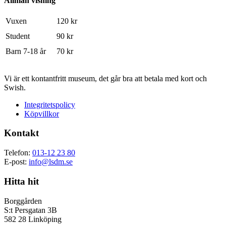
Allmän visning
Vuxen
120 kr
Student
90 kr
Barn 7-18 år
70 kr
Vi är ett kontantfritt museum, det går bra att betala med kort och
Swish.
Integritetspolicy
Köpvillkor
Kontakt
Telefon:
013-12 23 80
E-post:
info@lsdm.se
Hitta hit
Borggården
S:t Persgatan 3B
582 28 Linköping