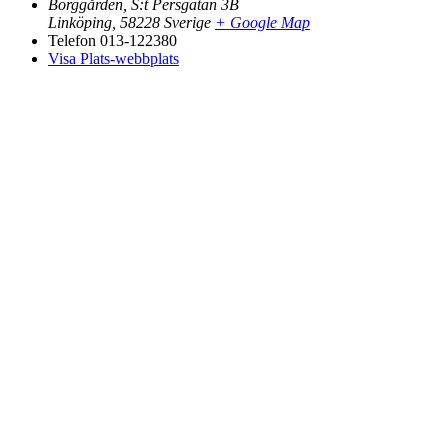
Borggården, S:t Persgatan 3B
Linköping
,
58228
Sverige
+ Google Map
Telefon
013-122380
Visa Plats-webbplats