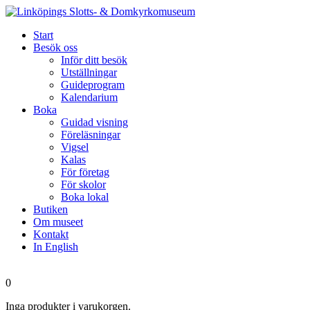
Start
Besök oss
Inför ditt besök
Utställningar
Guideprogram
Kalendarium
Boka
Guidad visning
Föreläsningar
Vigsel
Kalas
För företag
För skolor
Boka lokal
Butiken
Om museet
Kontakt
In English
0
Inga produkter i varukorgen.