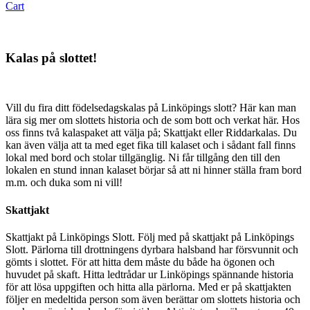
Cart
Kalas på slottet!
Vill du fira ditt födelsedagskalas på Linköpings slott? Här kan man
lära sig mer om slottets historia och de som bott och verkat här. Hos
oss finns två kalaspaket att välja på; Skattjakt eller Riddarkalas. Du
kan även välja att ta med eget fika till kalaset och i sådant fall finns
lokal med bord och stolar tillgänglig. Ni får tillgång den till den
lokalen en stund innan kalaset börjar så att ni hinner ställa fram bord
m.m. och duka som ni vill!
Skattjakt
Skattjakt på Linköpings Slott. Följ med på skattjakt på Linköpings
Slott. Pärlorna till drottningens dyrbara halsband har försvunnit och
gömts i slottet. För att hitta dem måste du både ha ögonen och
huvudet på skaft. Hitta ledtrådar ur Linköpings spännande historia
för att lösa uppgiften och hitta alla pärlorna. Med er på skattjakten
följer en medeltida person som även berättar om slottets historia och