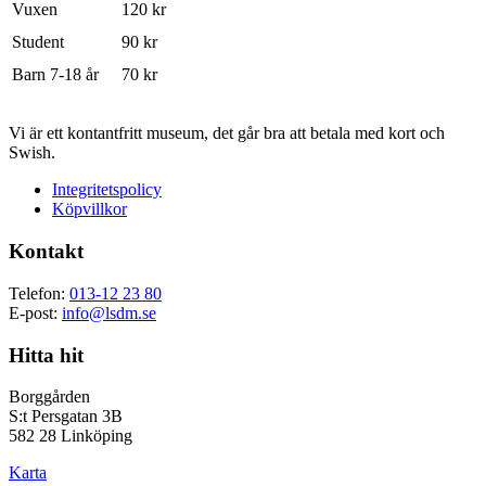
Vuxen
120 kr
Student
90 kr
Barn 7-18 år
70 kr
Vi är ett kontantfritt museum, det går bra att betala med kort och
Swish.
Integritetspolicy
Köpvillkor
Kontakt
Telefon:
013-12 23 80
E-post:
info@lsdm.se
Hitta hit
Borggården
S:t Persgatan 3B
582 28 Linköping
Karta