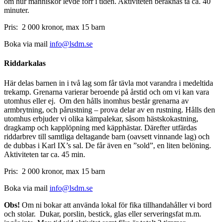
om hur människor levde förr i tiden. Aktiviteten beräknas ta ca. 40
minuter.
Pris: 2 000 kronor, max 15 barn
Boka via mail
info@lsdm.se
Riddarkalas
Här delas barnen in i två lag som får tävla mot varandra i medeltida
trekamp. Grenarna varierar beroende på årstid och om vi kan vara
utomhus eller ej. Om den hålls inomhus består grenarna av
armbrytning, och pårustning – prova delar av en rustning. Hålls den
utomhus erbjuder vi olika kämpalekar, såsom hästskokastning,
dragkamp och kapplöpning med käpphästar. Därefter utfärdas
riddarbrev till samtliga deltagande barn (oavsett vinnande lag) och
de dubbas i Karl IX’s sal. De får även en ”sold”, en liten belöning.
Aktiviteten tar ca. 45 min.
Pris: 2 000 kronor, max 15 barn
Boka via mail
info@lsdm.se
Obs!
Om ni bokar att använda lokal för fika tillhandahåller vi bord
och stolar. Dukar, porslin, bestick, glas eller serveringsfat m.m.