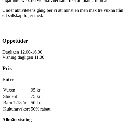
ingår inte. Max tid vid aktivitet samt fika är totalt 2 timmar.
Under aktivitetens gång ber vi att minst en men max tre vuxna från
ert sällskap följer med.
Öppettider
Dagligen 12.00-16.00
Visning dagligen 11.00
Pris
Entré
Vuxen
95 kr
Student
75 kr
Barn 7-18 år
50 kr
Kulturarvskort
50% rabatt
Allmän visning