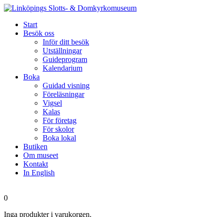
Start
Besök oss
Inför ditt besök
Utställningar
Guideprogram
Kalendarium
Boka
Guidad visning
Föreläsningar
Vigsel
Kalas
För företag
För skolor
Boka lokal
Butiken
Om museet
Kontakt
In English
0
Inga produkter i varukorgen.