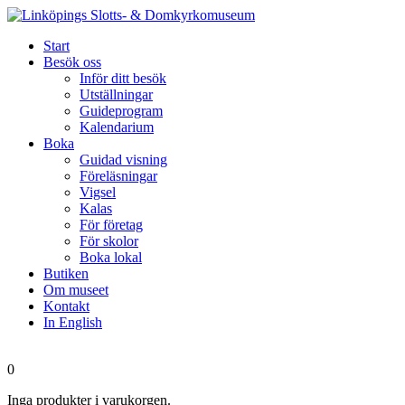
Start
Besök oss
Inför ditt besök
Utställningar
Guideprogram
Kalendarium
Boka
Guidad visning
Föreläsningar
Vigsel
Kalas
För företag
För skolor
Boka lokal
Butiken
Om museet
Kontakt
In English
0
Inga produkter i varukorgen.