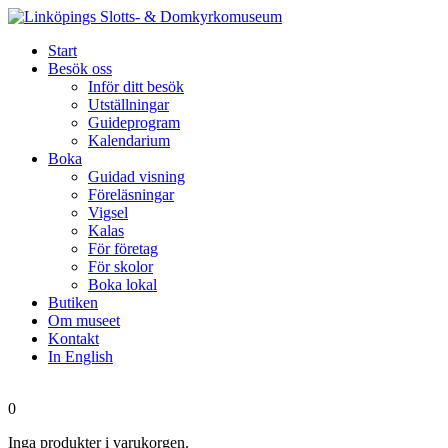
Start
Besök oss
Inför ditt besök
Utställningar
Guideprogram
Kalendarium
Boka
Guidad visning
Föreläsningar
Vigsel
Kalas
För företag
För skolor
Boka lokal
Butiken
Om museet
Kontakt
In English
0
Inga produkter i varukorgen.