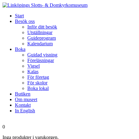
Start
Besök oss
Inför ditt besök
Utställningar
Guideprogram
Kalendarium
Boka
Guidad visning
Föreläsningar
Vigsel
Kalas
För företag
För skolor
Boka lokal
Butiken
Om museet
Kontakt
In English
0
Inga produkter i varukorgen.