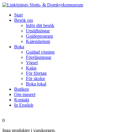
Start
Besök oss
Inför ditt besök
Utställningar
Guideprogram
Kalendarium
Boka
Guidad visning
Föreläsningar
Vigsel
Kalas
För företag
För skolor
Boka lokal
Butiken
Om museet
Kontakt
In English
0
Inga produkter i varukorgen.