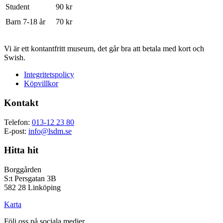
Student
90 kr
Barn 7-18 år
70 kr
Vi är ett kontantfritt museum, det går bra att betala med kort och
Swish.
Integritetspolicy
Köpvillkor
Kontakt
Telefon:
013-12 23 80
E-post:
info@lsdm.se
Hitta hit
Borggården
S:t Persgatan 3B
582 28 Linköping
Karta
Följ oss på sociala medier