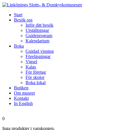
Start
Besök oss
Inför ditt besök
Utställningar
Guideprogram
Kalendarium
Boka
Guidad visning
Föreläsningar
Vigsel
Kalas
För företag
För skolor
Boka lokal
Butiken
Om museet
Kontakt
In English
0
Inga produkter i varukorgen.