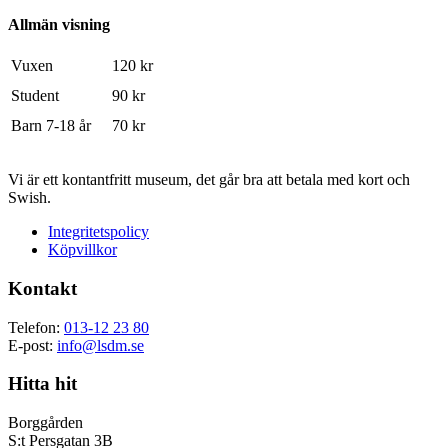
Allmän visning
Vuxen
120 kr
Student
90 kr
Barn 7-18 år
70 kr
Vi är ett kontantfritt museum, det går bra att betala med kort och
Swish.
Integritetspolicy
Köpvillkor
Kontakt
Telefon:
013-12 23 80
E-post:
info@lsdm.se
Hitta hit
Borggården
S:t Persgatan 3B