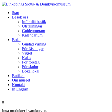
Start
Besök oss
Inför ditt besök
Utställningar
Guideprogram
Kalendarium
Boka
Guidad visning
Föreläsningar
Vigsel
Kalas
För företag
För skolor
Boka lokal
Butiken
Om museet
Kontakt
In English
0
Inga produkter i varukorgen.