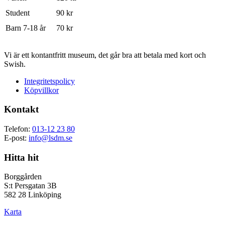
Student
90 kr
Barn 7-18 år
70 kr
Vi är ett kontantfritt museum, det går bra att betala med kort och
Swish.
Integritetspolicy
Köpvillkor
Kontakt
Telefon:
013-12 23 80
E-post:
info@lsdm.se
Hitta hit
Borggården
S:t Persgatan 3B
582 28 Linköping
Karta