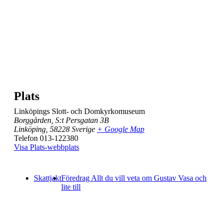
Plats
Linköpings Slott- och Domkyrkomuseum
Borggården, S:t Persgatan 3B
Linköping
,
58228
Sverige
+ Google Map
Telefon
013-122380
Visa Plats-webbplats
Skattjakt
Föredrag Allt du vill veta om Gustav Vasa och
lite till