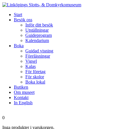
Start
Besök oss
Inför ditt besök
Utställningar
Guideprogram
Kalendarium
Boka
Guidad visning
Föreläsningar
Vigsel
Kalas
För företag
För skolor
Boka lokal
Butiken
Om museet
Kontakt
In English
0
Inga produkter i varukorgen.