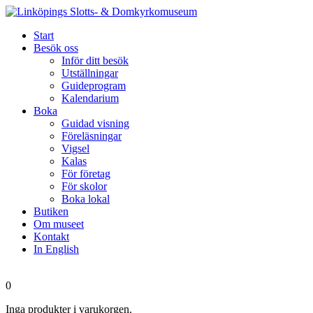
Start
Besök oss
Inför ditt besök
Utställningar
Guideprogram
Kalendarium
Boka
Guidad visning
Föreläsningar
Vigsel
Kalas
För företag
För skolor
Boka lokal
Butiken
Om museet
Kontakt
In English
0
Inga produkter i varukorgen.