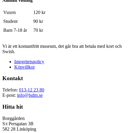
Allmän visning
Vuxen
120 kr
Student
90 kr
Barn 7-18 år
70 kr
Vi är ett kontantfritt museum, det går bra att betala med kort och
Swish.
Integritetspolicy
Köpvillkor
Kontakt
Telefon:
013-12 23 80
E-post:
info@lsdm.se
Hitta hit
Borggården
S:t Persgatan 3B
582 28 Linköping