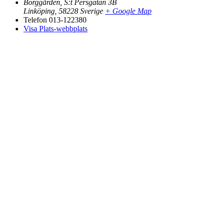
Borggården, S:t Persgatan 3B
Linköping
,
58228
Sverige
+ Google Map
Telefon
013-122380
Visa Plats-webbplats