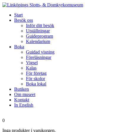
Start
Besök oss
Inför ditt besök
Utställningar
Guideprogram
Kalendarium
Boka
Guidad visning
Föreläsningar
Vigsel
Kalas
För företag
För skolor
Boka lokal
Butiken
Om museet
Kontakt
In English
0
Inga produkter i varukorgen.