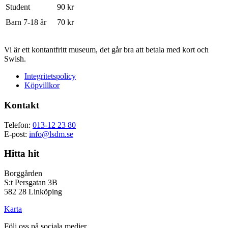
Student
90 kr
Barn 7-18 år
70 kr
Vi är ett kontantfritt museum, det går bra att betala med kort och
Swish.
Integritetspolicy
Köpvillkor
Kontakt
Telefon:
013-12 23 80
E-post:
info@lsdm.se
Hitta hit
Borggården
S:t Persgatan 3B
582 28 Linköping
Karta
Följ oss på sociala medier