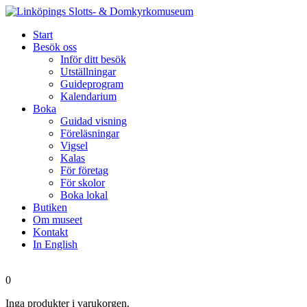
Start
Besök oss
Inför ditt besök
Utställningar
Guideprogram
Kalendarium
Boka
Guidad visning
Föreläsningar
Vigsel
Kalas
För företag
För skolor
Boka lokal
Butiken
Om museet
Kontakt
In English
0
Inga produkter i varukorgen.