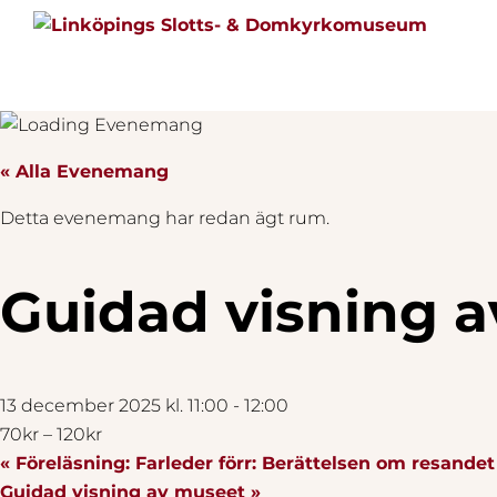
START
« Alla Evenemang
Detta evenemang har redan ägt rum.
BESÖK
OSS
Guidad visning 
BOKA
13 december 2025 kl. 11:00
-
12:00
BUTIKEN
70kr – 120kr
«
Föreläsning: Farleder förr: Berättelsen om resande
OM
Guidad visning av museet
»