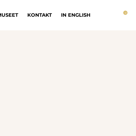
0
MUSEET
KONTAKT
IN ENGLISH
Inga produkter i varukorgen.