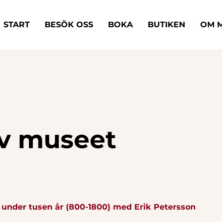
START
BESÖK OSS
BOKA
BUTIKEN
OM 
av museet
t under tusen år (800-1800) med Erik Petersson