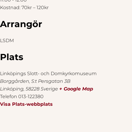
Kostnad:
70kr – 120kr
Arrangör
LSDM
Plats
Linköpings Slott- och Domkyrkomuseum
Borggården, S:t Persgatan 3B
Linköping
,
58228
Sverige
+ Google Map
Telefon
013-122380
Visa Plats-webbplats