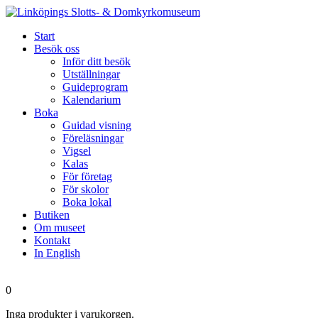
Start
Besök oss
Inför ditt besök
Utställningar
Guideprogram
Kalendarium
Boka
Guidad visning
Föreläsningar
Vigsel
Kalas
För företag
För skolor
Boka lokal
Butiken
Om museet
Kontakt
In English
0
Inga produkter i varukorgen.