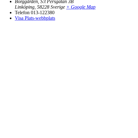
Borggården, S:t Persgatan 3B
Linköping
,
58228
Sverige
+ Google Map
Telefon
013-122380
Visa Plats-webbplats