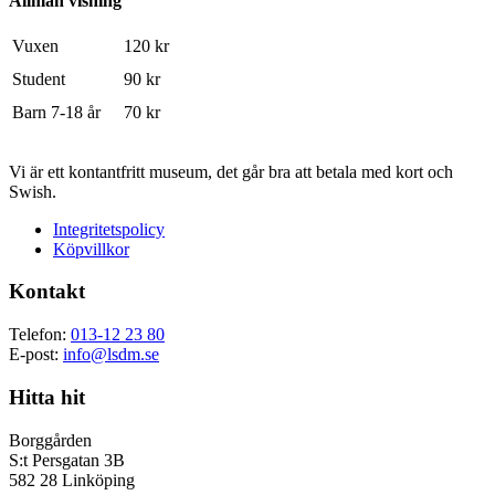
Allmän visning
Vuxen
120 kr
Student
90 kr
Barn 7-18 år
70 kr
Vi är ett kontantfritt museum, det går bra att betala med kort och
Swish.
Integritetspolicy
Köpvillkor
Kontakt
Telefon:
013-12 23 80
E-post:
info@lsdm.se
Hitta hit
Borggården
S:t Persgatan 3B
582 28 Linköping