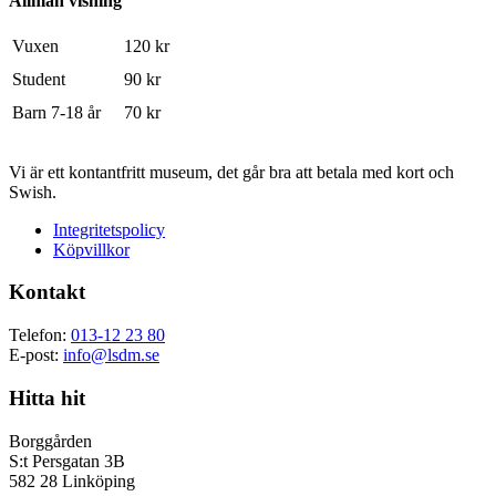
Allmän visning
Vuxen
120 kr
Student
90 kr
Barn 7-18 år
70 kr
Vi är ett kontantfritt museum, det går bra att betala med kort och
Swish.
Integritetspolicy
Köpvillkor
Kontakt
Telefon:
013-12 23 80
E-post:
info@lsdm.se
Hitta hit
Borggården
S:t Persgatan 3B
582 28 Linköping