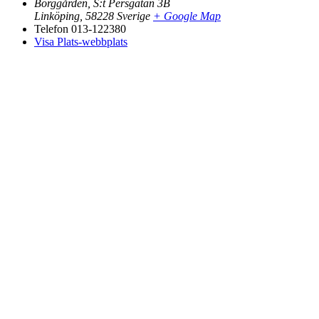
Borggården, S:t Persgatan 3B
Linköping
,
58228
Sverige
+ Google Map
Telefon
013-122380
Visa Plats-webbplats