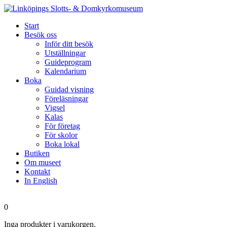
Start
Besök oss
Inför ditt besök
Utställningar
Guideprogram
Kalendarium
Boka
Guidad visning
Föreläsningar
Vigsel
Kalas
För företag
För skolor
Boka lokal
Butiken
Om museet
Kontakt
In English
0
Inga produkter i varukorgen.