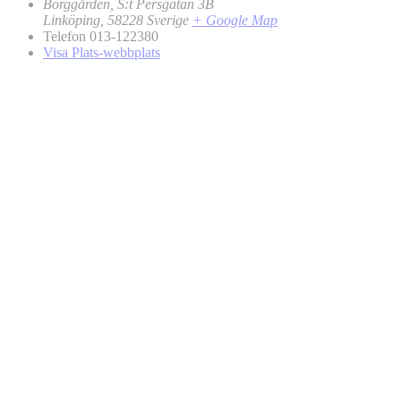
Borggården, S:t Persgatan 3B
Linköping
,
58228
Sverige
+ Google Map
Telefon
013-122380
Visa Plats-webbplats