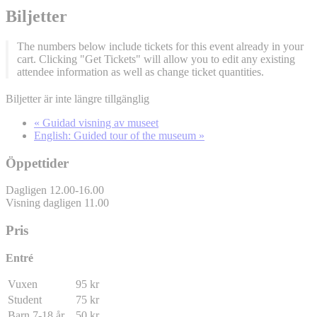
Biljetter
The numbers below include tickets for this event already in your
cart. Clicking "Get Tickets" will allow you to edit any existing
attendee information as well as change ticket quantities.
Biljetter är inte längre tillgänglig
«
Guidad visning av museet
English: Guided tour of the museum
»
Öppettider
Dagligen 12.00-16.00
Visning dagligen 11.00
Pris
Entré
Vuxen
95 kr
Student
75 kr
Barn 7-18 år
50 kr