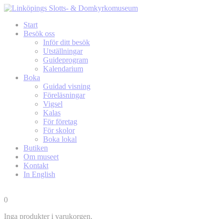
Start
Besök oss
Inför ditt besök
Utställningar
Guideprogram
Kalendarium
Boka
Guidad visning
Föreläsningar
Vigsel
Kalas
För företag
För skolor
Boka lokal
Butiken
Om museet
Kontakt
In English
0
Inga produkter i varukorgen.