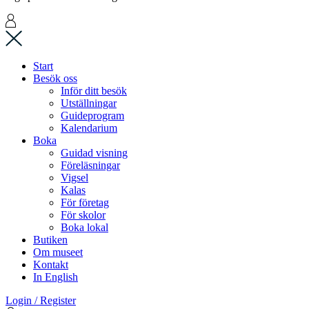
Start
Besök oss
Inför ditt besök
Utställningar
Guideprogram
Kalendarium
Boka
Guidad visning
Föreläsningar
Vigsel
Kalas
För företag
För skolor
Boka lokal
Butiken
Om museet
Kontakt
In English
Login / Register