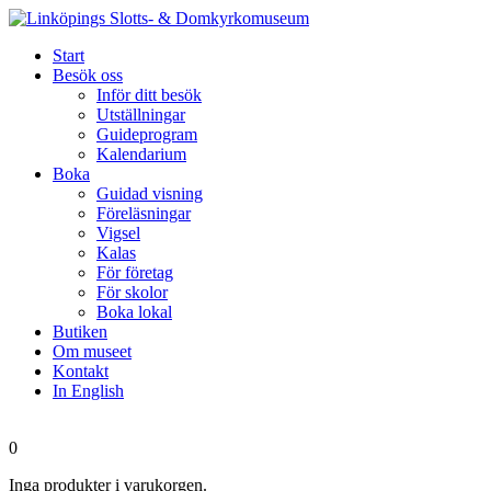
Start
Besök oss
Inför ditt besök
Utställningar
Guideprogram
Kalendarium
Boka
Guidad visning
Föreläsningar
Vigsel
Kalas
För företag
För skolor
Boka lokal
Butiken
Om museet
Kontakt
In English
0
Inga produkter i varukorgen.