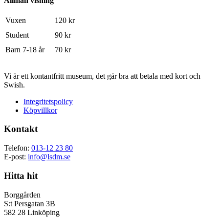
Allmän visning
Vuxen
120 kr
Student
90 kr
Barn 7-18 år
70 kr
Vi är ett kontantfritt museum, det går bra att betala med kort och
Swish.
Integritetspolicy
Köpvillkor
Kontakt
Telefon:
013-12 23 80
E-post:
info@lsdm.se
Hitta hit
Borggården
S:t Persgatan 3B
582 28 Linköping