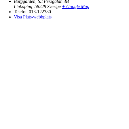
Borggården, S:t Persgatan 3B
Linköping
,
58228
Sverige
+ Google Map
Telefon
013-122380
Visa Plats-webbplats