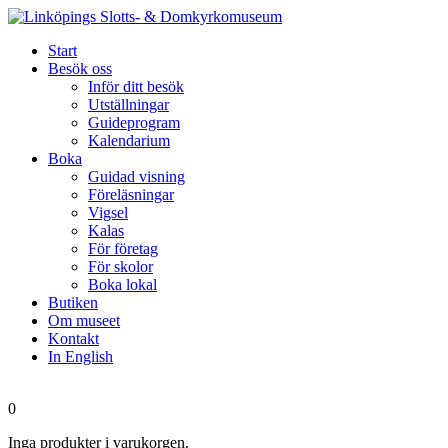
Start
Besök oss
Inför ditt besök
Utställningar
Guideprogram
Kalendarium
Boka
Guidad visning
Föreläsningar
Vigsel
Kalas
För företag
För skolor
Boka lokal
Butiken
Om museet
Kontakt
In English
0
Inga produkter i varukorgen.