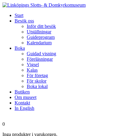
Start
Besök oss
Inför ditt besök
Utställningar
Guideprogram
Kalendarium
Boka
Guidad visning
Föreläsningar
Vigsel
Kalas
För företag
För skolor
Boka lokal
Butiken
Om museet
Kontakt
In English
0
Inga produkter i varukorgen.