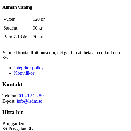
Allmän visning
Vuxen
120 kr
Student
90 kr
Barn 7-18 år
70 kr
Vi är ett kontantfritt museum, det går bra att betala med kort och
Swish.
Integritetspolicy
Köpvillkor
Kontakt
Telefon:
013-12 23 80
E-post:
info@lsdm.se
Hitta hit
Borggården
S:t Persgatan 3B