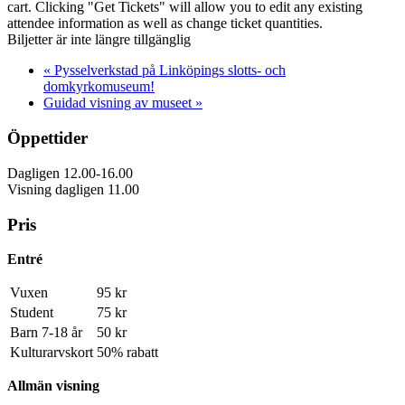
cart. Clicking "Get Tickets" will allow you to edit any existing
attendee information as well as change ticket quantities.
Biljetter är inte längre tillgänglig
«
Pysselverkstad på Linköpings slotts- och
domkyrkomuseum!
Guidad visning av museet
»
Öppettider
Dagligen 12.00-16.00
Visning dagligen 11.00
Pris
Entré
Vuxen
95 kr
Student
75 kr
Barn 7-18 år
50 kr
Kulturarvskort
50% rabatt
Allmän visning