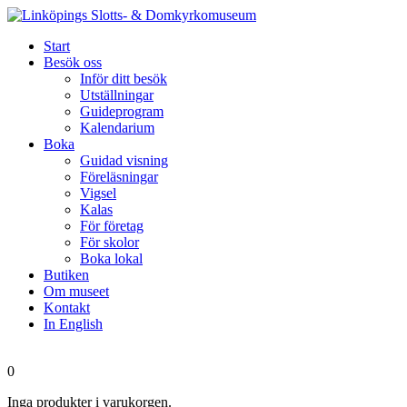
Start
Besök oss
Inför ditt besök
Utställningar
Guideprogram
Kalendarium
Boka
Guidad visning
Föreläsningar
Vigsel
Kalas
För företag
För skolor
Boka lokal
Butiken
Om museet
Kontakt
In English
0
Inga produkter i varukorgen.