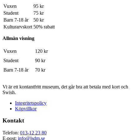
Vuxen
95 kr
Student
75 kr
Barn 7-18 år
50 kr
Kulturarvskort
50% rabatt
Allmän visning
Vuxen
120 kr
Student
90 kr
Barn 7-18 år
70 kr
Vi är ett kontantfritt museum, det går bra att betala med kort och
Swish.
Integritetspolicy
Köpvillkor
Kontakt
Telefon:
013-12 23 80
E-post:
info@lsdm.se