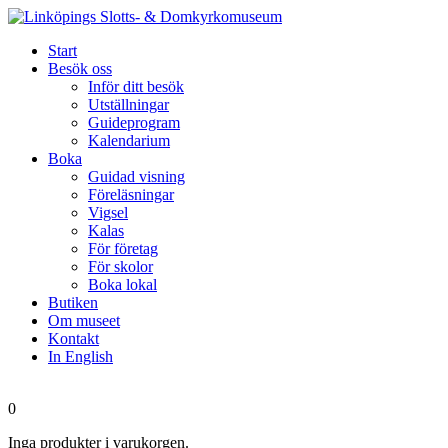
Start
Besök oss
Inför ditt besök
Utställningar
Guideprogram
Kalendarium
Boka
Guidad visning
Föreläsningar
Vigsel
Kalas
För företag
För skolor
Boka lokal
Butiken
Om museet
Kontakt
In English
0
Inga produkter i varukorgen.