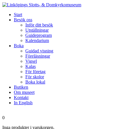
Start
Besök oss
Inför ditt besök
Utställningar
Guideprogram
Kalendarium
Boka
Guidad visning
Föreläsningar
Vigsel
Kalas
För företag
För skolor
Boka lokal
Butiken
Om museet
Kontakt
In English
0
Inga produkter i varukorgen.