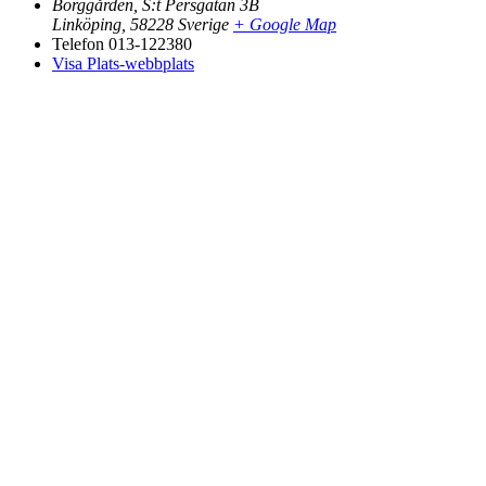
Borggården, S:t Persgatan 3B
Linköping
,
58228
Sverige
+ Google Map
Telefon
013-122380
Visa Plats-webbplats