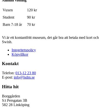
Allmän visning
Vuxen
120 kr
Student
90 kr
Barn 7-18 år
70 kr
Vi är ett kontantfritt museum, det går bra att betala med kort och
Swish.
Integritetspolicy
Köpvillkor
Kontakt
Telefon:
013-12 23 80
E-post:
info@lsdm.se
Hitta hit
Borggården
S:t Persgatan 3B
582 28 Linköping