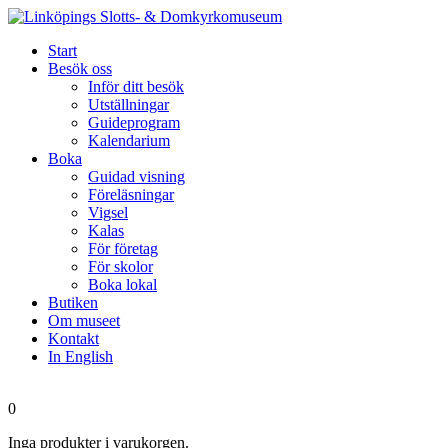
Start
Besök oss
Inför ditt besök
Utställningar
Guideprogram
Kalendarium
Boka
Guidad visning
Föreläsningar
Vigsel
Kalas
För företag
För skolor
Boka lokal
Butiken
Om museet
Kontakt
In English
0
Inga produkter i varukorgen.