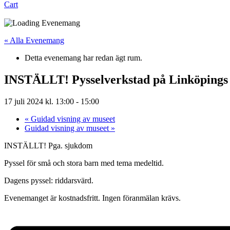
Cart
« Alla Evenemang
Detta evenemang har redan ägt rum.
INSTÄLLT! Pysselverkstad på Linköpings
17 juli 2024 kl. 13:00
-
15:00
«
Guidad visning av museet
Guidad visning av museet
»
INSTÄLLT! Pga. sjukdom
Pyssel för små och stora barn med tema medeltid.
Dagens pyssel: riddarsvärd.
Evenemanget är kostnadsfritt. Ingen föranmälan krävs.