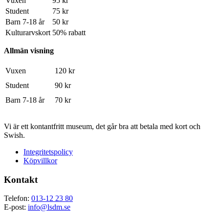
Vuxen
95 kr
Student
75 kr
Barn 7-18 år
50 kr
Kulturarvskort
50% rabatt
Allmän visning
Vuxen
120 kr
Student
90 kr
Barn 7-18 år
70 kr
Vi är ett kontantfritt museum, det går bra att betala med kort och
Swish.
Integritetspolicy
Köpvillkor
Kontakt
Telefon:
013-12 23 80
E-post:
info@lsdm.se