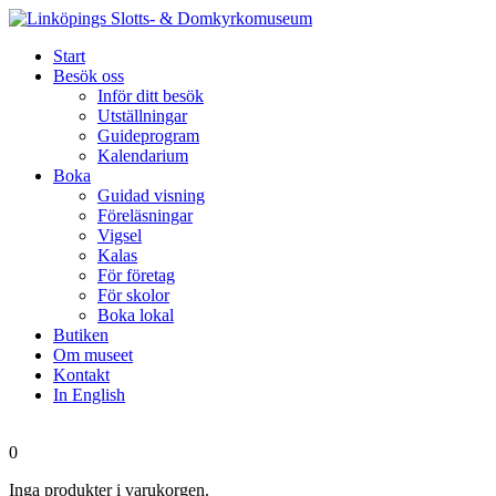
Start
Besök oss
Inför ditt besök
Utställningar
Guideprogram
Kalendarium
Boka
Guidad visning
Föreläsningar
Vigsel
Kalas
För företag
För skolor
Boka lokal
Butiken
Om museet
Kontakt
In English
0
Inga produkter i varukorgen.