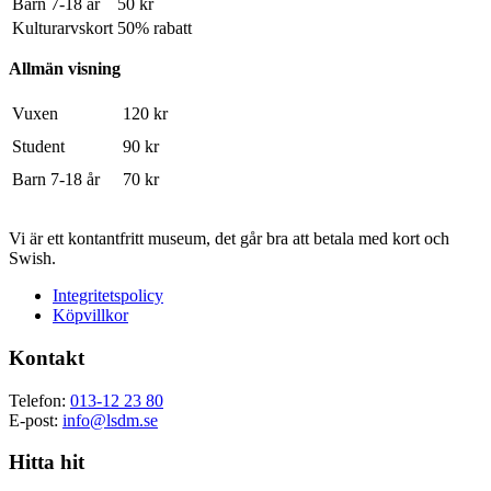
Barn 7-18 år
50 kr
Kulturarvskort
50% rabatt
Allmän visning
Vuxen
120 kr
Student
90 kr
Barn 7-18 år
70 kr
Vi är ett kontantfritt museum, det går bra att betala med kort och
Swish.
Integritetspolicy
Köpvillkor
Kontakt
Telefon:
013-12 23 80
E-post:
info@lsdm.se
Hitta hit