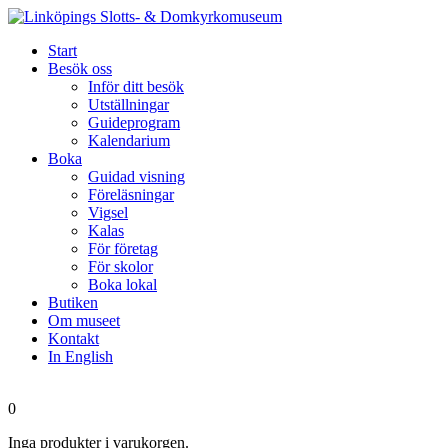
Start
Besök oss
Inför ditt besök
Utställningar
Guideprogram
Kalendarium
Boka
Guidad visning
Föreläsningar
Vigsel
Kalas
För företag
För skolor
Boka lokal
Butiken
Om museet
Kontakt
In English
0
Inga produkter i varukorgen.