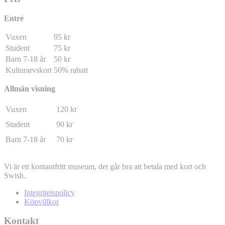
Entré
Vuxen
95 kr
Student
75 kr
Barn 7-18 år
50 kr
Kulturarvskort
50% rabatt
Allmän visning
Vuxen
120 kr
Student
90 kr
Barn 7-18 år
70 kr
Vi är ett kontantfritt museum, det går bra att betala med kort och
Swish.
Integritetspolicy
Köpvillkor
Kontakt