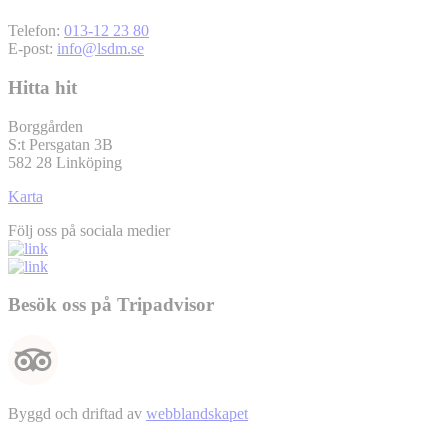
Telefon:
013-12 23 80
E-post:
info@lsdm.se
Hitta hit
Borggården
S:t Persgatan 3B
582 28 Linköping
Karta
Följ oss på sociala medier
Besök oss på Tripadvisor
Byggd och driftad av
webblandskapet