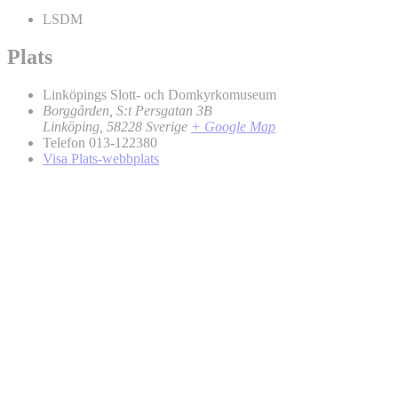
LSDM
Plats
Linköpings Slott- och Domkyrkomuseum
Borggården, S:t Persgatan 3B
Linköping
,
58228
Sverige
+ Google Map
Telefon
013-122380
Visa Plats-webbplats