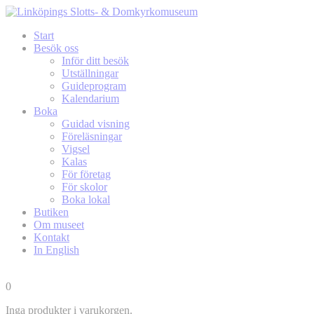
Start
Besök oss
Inför ditt besök
Utställningar
Guideprogram
Kalendarium
Boka
Guidad visning
Föreläsningar
Vigsel
Kalas
För företag
För skolor
Boka lokal
Butiken
Om museet
Kontakt
In English
0
Inga produkter i varukorgen.