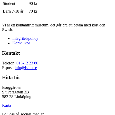
Student
90 kr
Barn 7-18 år
70 kr
Vi är ett kontantfritt museum, det går bra att betala med kort och
Swish.
Integritetspolicy
Köpvillkor
Kontakt
Telefon:
013-12 23 80
E-post:
info@lsdm.se
Hitta hit
Borggården
S:t Persgatan 3B
582 28 Linköping
Karta
Följ oss på sociala medier