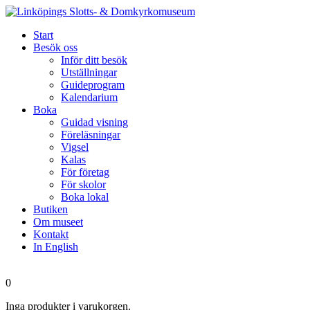
Start
Besök oss
Inför ditt besök
Utställningar
Guideprogram
Kalendarium
Boka
Guidad visning
Föreläsningar
Vigsel
Kalas
För företag
För skolor
Boka lokal
Butiken
Om museet
Kontakt
In English
0
Inga produkter i varukorgen.