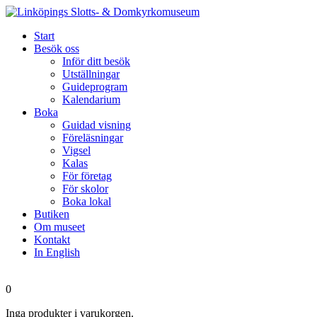
Start
Besök oss
Inför ditt besök
Utställningar
Guideprogram
Kalendarium
Boka
Guidad visning
Föreläsningar
Vigsel
Kalas
För företag
För skolor
Boka lokal
Butiken
Om museet
Kontakt
In English
0
Inga produkter i varukorgen.