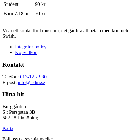
Student
90 kr
Barn 7-18 år
70 kr
Vi är ett kontantfritt museum, det går bra att betala med kort och
Swish.
Integritetspolicy
Köpvillkor
Kontakt
Telefon:
013-12 23 80
E-post:
info@lsdm.se
Hitta hit
Borggården
S:t Persgatan 3B
582 28 Linköping
Karta
Följ oss på sociala medier