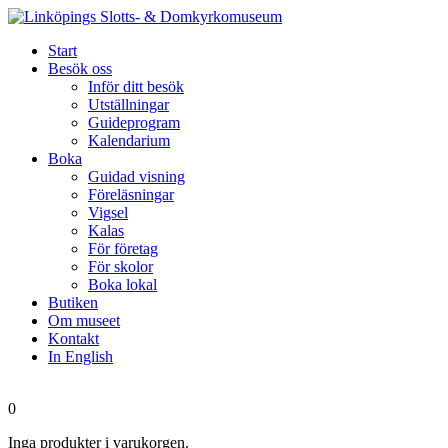
Start
Besök oss
Inför ditt besök
Utställningar
Guideprogram
Kalendarium
Boka
Guidad visning
Föreläsningar
Vigsel
Kalas
För företag
För skolor
Boka lokal
Butiken
Om museet
Kontakt
In English
0
Inga produkter i varukorgen.