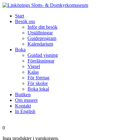
Start
Besök oss
Inför ditt besök
Utställningar
Guideprogram
Kalendarium
Boka
Guidad visning
Föreläsningar
Vigsel
Kalas
För företag
För skolor
Boka lokal
Butiken
Om museet
Kontakt
In English
0
Inga produkter i varukorgen.