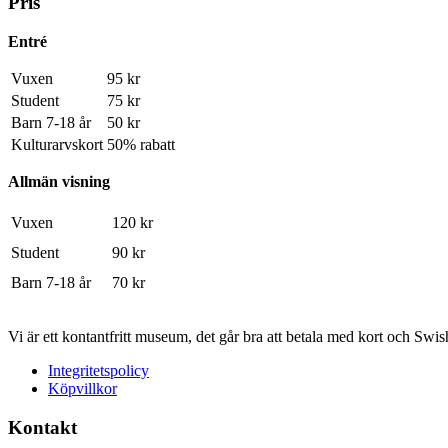
Pris
Entré
Vuxen
95 kr
Student
75 kr
Barn 7-18 år
50 kr
Kulturarvskort
50% rabatt
Allmän visning
Vuxen
120 kr
Student
90 kr
Barn 7-18 år
70 kr
Vi är ett kontantfritt museum, det går bra att betala med kort och Swis
Integritetspolicy
Köpvillkor
Kontakt