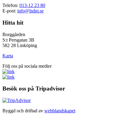
Telefon:
013-12 23 80
E-post:
info@lsdm.se
Hitta hit
Borggården
S:t Persgatan 3B
582 28 Linköping
Karta
Följ oss på sociala medier
Besök oss på Tripadvisor
Byggd och driftad av
webblandskapet