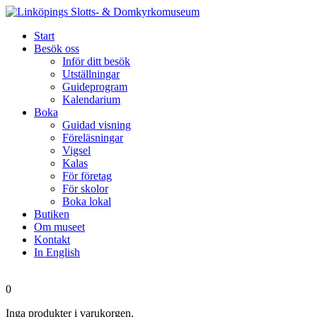
Start
Besök oss
Inför ditt besök
Utställningar
Guideprogram
Kalendarium
Boka
Guidad visning
Föreläsningar
Vigsel
Kalas
För företag
För skolor
Boka lokal
Butiken
Om museet
Kontakt
In English
0
Inga produkter i varukorgen.