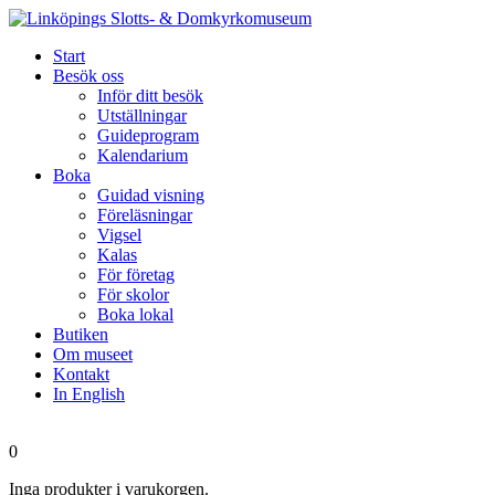
Start
Besök oss
Inför ditt besök
Utställningar
Guideprogram
Kalendarium
Boka
Guidad visning
Föreläsningar
Vigsel
Kalas
För företag
För skolor
Boka lokal
Butiken
Om museet
Kontakt
In English
0
Inga produkter i varukorgen.