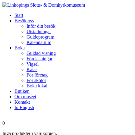
Start
Besök oss
Inför ditt besök
Utställningar
Guideprogram
Kalendarium
Boka
Guidad visning
Föreläsningar
Vigsel
Kalas
För företag
För skolor
Boka lokal
Butiken
Om museet
Kontakt
In English
0
Inga produkter i varukorgen.