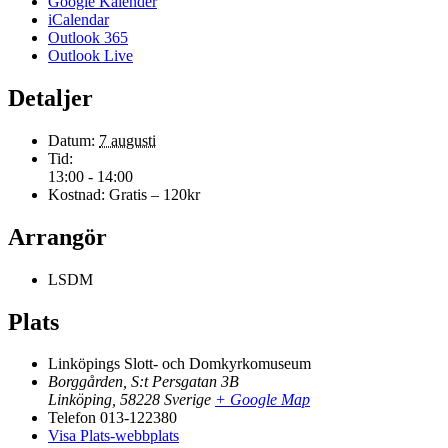
Google Kalender
iCalendar
Outlook 365
Outlook Live
Detaljer
Datum:
7 augusti
Tid:
13:00 - 14:00
Kostnad:
Gratis – 120kr
Arrangör
LSDM
Plats
Linköpings Slott- och Domkyrkomuseum
Borggården, S:t Persgatan 3B
Linköping
,
58228
Sverige
+ Google Map
Telefon
013-122380
Visa Plats-webbplats