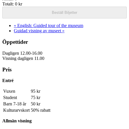
quantity
7
Totalt:
0
kr
for
år
Barn
Beställ Biljetter
under
7
år
«
English: Guided tour of the museum
Guidad visning av museet
»
Öppettider
Dagligen 12.00-16.00
Visning dagligen 11.00
Pris
Entré
Vuxen
95 kr
Student
75 kr
Barn 7-18 år
50 kr
Kulturarvskort
50% rabatt
Allmän visning