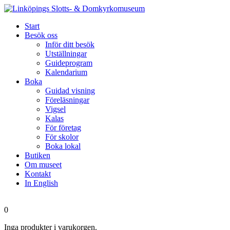
Start
Besök oss
Inför ditt besök
Utställningar
Guideprogram
Kalendarium
Boka
Guidad visning
Föreläsningar
Vigsel
Kalas
För företag
För skolor
Boka lokal
Butiken
Om museet
Kontakt
In English
0
Inga produkter i varukorgen.