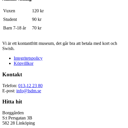
Vuxen
120 kr
Student
90 kr
Barn 7-18 år
70 kr
Vi är ett kontantfritt museum, det går bra att betala med kort och
Swish.
Integritetspolicy
Köpvillkor
Kontakt
Telefon:
013-12 23 80
E-post:
info@lsdm.se
Hitta hit
Borggården
S:t Persgatan 3B
582 28 Linköping