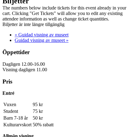
Biljetter
The numbers below include tickets for this event already in your
cart. Clicking "Get Tickets" will allow you to edit any existing
attendee information as well as change ticket quantities.
Biljetter är inte längre tillgänglig
«
Guidad visning av museet
Guidad visning av museet
»
Öppettider
Dagligen 12.00-16.00
Visning dagligen 11.00
Pris
Entré
Vuxen
95 kr
Student
75 kr
Barn 7-18 år
50 kr
Kulturarvskort
50% rabatt
Allmän visning