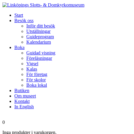
Start
Besök oss
Inför ditt besök
Utställningar
Guideprogram
Kalendarium
Boka
Guidad visning
Föreläsningar
Vigsel
Kalas
För företag
För skolor
Boka lokal
Butiken
Om museet
Kontakt
In English
0
Inga produkter i varukorgen.