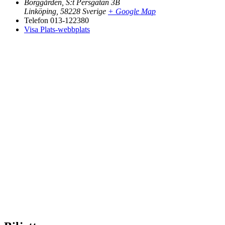
Borggården, S:t Persgatan 3B
Linköping
,
58228
Sverige
+ Google Map
Telefon
013-122380
Visa Plats-webbplats