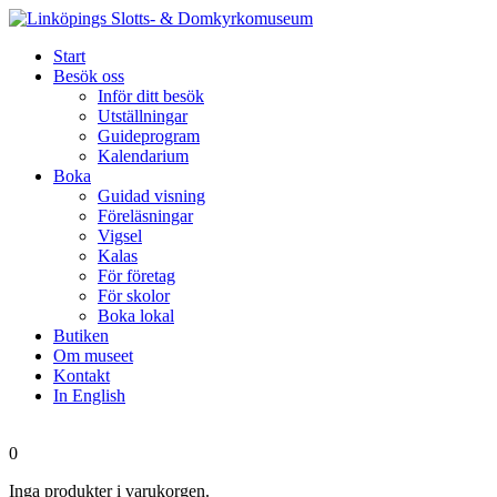
Start
Besök oss
Inför ditt besök
Utställningar
Guideprogram
Kalendarium
Boka
Guidad visning
Föreläsningar
Vigsel
Kalas
För företag
För skolor
Boka lokal
Butiken
Om museet
Kontakt
In English
0
Inga produkter i varukorgen.