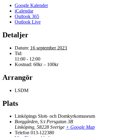
Google Kalender
iCalendar
Outlook 365
Outlook Live
Detaljer
Datum:
16 september 2023
Tid:
11:00 - 12:00
Kostnad:
60kr – 100kr
Arrangör
LSDM
Plats
Linköpings Slott- och Domkyrkomuseum
Borggården, S:t Persgatan 3B
Linköping
,
58228
Sverige
+ Google Map
Telefon
013-122380