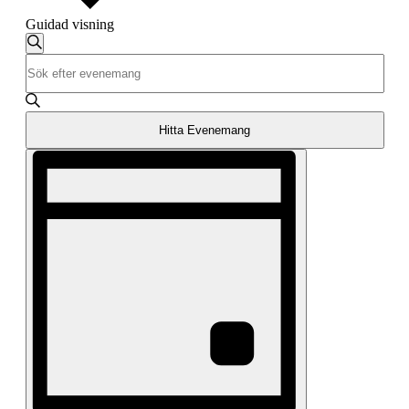
Guidad visning
Evenemang
Sök
Ange
Search
nyckelord.
and
Sök
efter
Views
Evenemang
Hitta Evenemang
Navigation
efter
Evenemang
nyckelord.
vynavigering