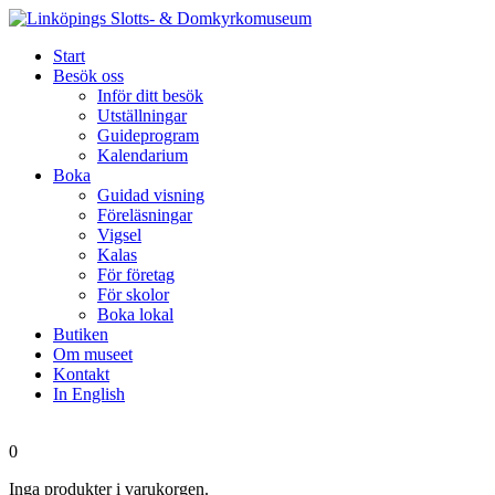
Start
Besök oss
Inför ditt besök
Utställningar
Guideprogram
Kalendarium
Boka
Guidad visning
Föreläsningar
Vigsel
Kalas
För företag
För skolor
Boka lokal
Butiken
Om museet
Kontakt
In English
0
Inga produkter i varukorgen.