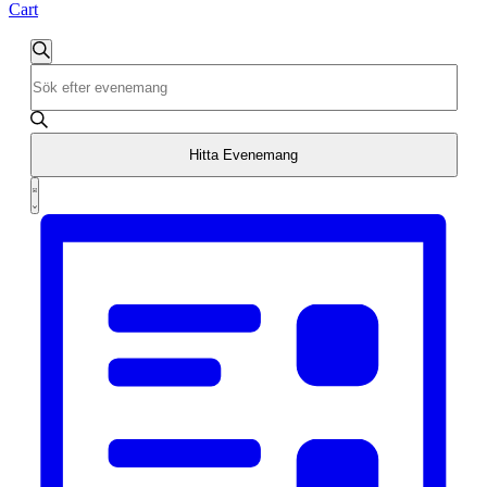
Cart
Evenemang
Sök
Ange
Search
nyckelord.
and
Sök
efter
Views
Evenemang
Hitta Evenemang
Navigation
efter
Evenemang
nyckelord.
Lista
vynavigering