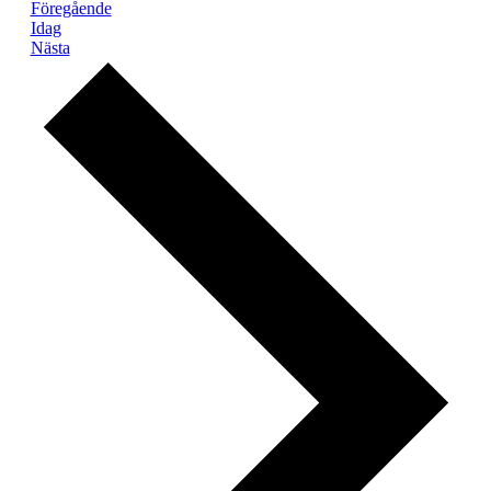
Evenemang
Föregående
Idag
Evenemang
Nästa