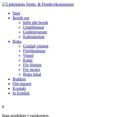
Start
Besök oss
Inför ditt besök
Utställningar
Guideprogram
Kalendarium
Boka
Guidad visning
Föreläsningar
Vigsel
Kalas
För företag
För skolor
Boka lokal
Butiken
Om museet
Kontakt
In English
0
Inga produkter i varukorgen.