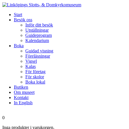
Start
Besök oss
Inför ditt besök
Utställningar
Guideprogram
Kalendarium
Boka
Guidad visning
Föreläsningar
Vigsel
Kalas
För företag
För skolor
Boka lokal
Butiken
Om museet
Kontakt
In English
0
Inga produkter i varukorgen.